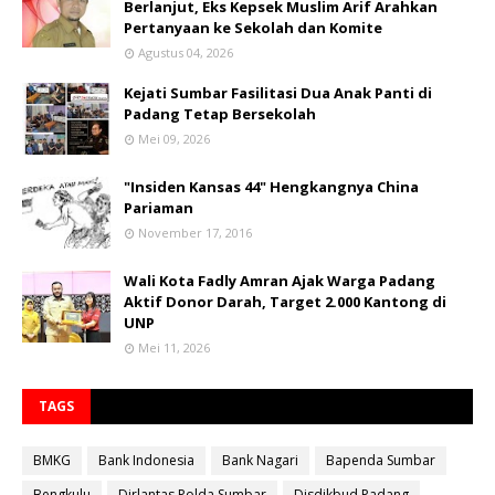
Berlanjut, Eks Kepsek Muslim Arif Arahkan
Pertanyaan ke Sekolah dan Komite
Agustus 04, 2026
Kejati Sumbar Fasilitasi Dua Anak Panti di
Padang Tetap Bersekolah
Mei 09, 2026
"Insiden Kansas 44" Hengkangnya China
Pariaman
November 17, 2016
Wali Kota Fadly Amran Ajak Warga Padang
Aktif Donor Darah, Target 2.000 Kantong di
UNP
Mei 11, 2026
TAGS
BMKG
Bank Indonesia
Bank Nagari
Bapenda Sumbar
Bengkulu
Dirlantas Polda Sumbar
Disdikbud Padang