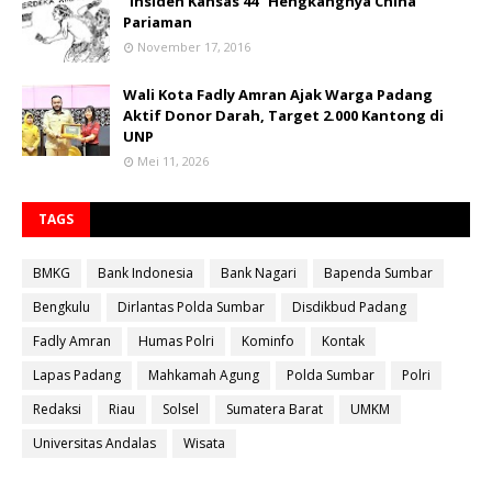
"Insiden Kansas 44" Hengkangnya China
Pariaman
November 17, 2016
Wali Kota Fadly Amran Ajak Warga Padang
Aktif Donor Darah, Target 2.000 Kantong di
UNP
Mei 11, 2026
TAGS
BMKG
Bank Indonesia
Bank Nagari
Bapenda Sumbar
Bengkulu
Dirlantas Polda Sumbar
Disdikbud Padang
Fadly Amran
Humas Polri
Kominfo
Kontak
Lapas Padang
Mahkamah Agung
Polda Sumbar
Polri
Redaksi
Riau
Solsel
Sumatera Barat
UMKM
Universitas Andalas
Wisata