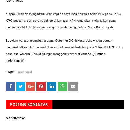
(28/10) pagi.
“Bapak Presiden menginstruksikan kepada saya melaporkan hadiah ini kepada Ketua
KPK langsung, dan saya sudah serahkan tadi. KPK tentu akan melanjutkan serta
memproses lebih lanjut sesuai dengan standar yang berlaku,” kata Darmansyah.
Sebelumnya saat menjabat sebagai Gubernur DKI Jakarta, Jokowi juga pernah
mengembalikan gitar bas merk Ibanes dari personil Metallica pada 3 Mei 2013. Saat itu,
band asal Amerika Serikat itu ingin menggelar konser di Jakarta.
(Sumber:
setkab.go.id)
Tags:
nasional
POSTING KOMENTAR
0 Komentar