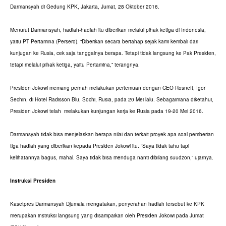
Darmansyah di Gedung KPK, Jakarta, Jumat, 28 Oktober 2016.
Menurut Darmansyah, hadiah-hadiah itu diberikan melalui pihak ketiga di Indonesia,
yaitu PT Pertamina (Persero). “Diberikan secara bertahap sejak kami kembali dari
kunjugan ke Rusia, cek saja tanggalnya berapa. Tetapi tidak langsung ke Pak Presiden,
tetapi melalui pihak ketiga, yaitu Pertamina,” terangnya.
Presiden Jokowi memang pernah melakukan pertemuan dengan CEO Rosneft, Igor
Sechin, di Hotel Radisson Blu, Sochi, Rusia, pada 20 Mei lalu. Sebagaimana diketahui,
Presiden Jokowi telah melakukan kunjungan kerja ke Rusia pada 19-20 Mei 2016.
Darmansyah tidak bisa menjelaskan berapa nilai dan terkait proyek apa soal pemberian
tiga hadiah yang diberikan kepada Presiden Jokowi itu. “Saya tidak tahu tapi
kelihatannya bagus, mahal. Saya tidak bisa menduga nanti dibilang suudzon,” ujarnya.
Instruksi Presiden
Kasetpres Darmansyah Djumala mengatakan, penyerahan hadiah tersebut ke KPK
merupakan instruksi langsung yang disampaikan oleh Presiden Jokowi pada Jumat