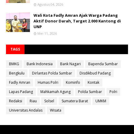
Agustus 04, 2026
Wali Kota Fadly Amran Ajak Warga Padang
Aktif Donor Darah, Target 2.000 Kantong di
UNP
Mei 11, 2026
TAGS
BMKG
Bank Indonesia
Bank Nagari
Bapenda Sumbar
Bengkulu
Dirlantas Polda Sumbar
Disdikbud Padang
Fadly Amran
Humas Polri
Kominfo
Kontak
Lapas Padang
Mahkamah Agung
Polda Sumbar
Polri
Redaksi
Riau
Solsel
Sumatera Barat
UMKM
Universitas Andalas
Wisata