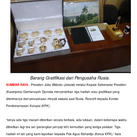
Barang Gratifikasi dari Pengusaha Rusia.
SUMBAR RAYA
- Presiden Joko Widodo (Jokowi) melalui Kepala Sekretariat Presiden
(Kasetpres) Darmansyah Djumala menyerahkan tiga hadiah atau gratifikasi yang
diterimanya dari perusahaan minyak swasta asal Rusia, Rosneft kepada Komisi
Pemberantasan Korupsi (KPK).
“Isinya ada tiga macam diberikan secara berkala, ada lukisan, dalam beberapa waktu
diberikan lagi tea set (perangkat penyaji teh) kemudian yang ketiga pelakat. Tiga
hadiah ini lah yang kami laporkan kepada Pak Agus Rahardjo (Ketua KPK),” kata