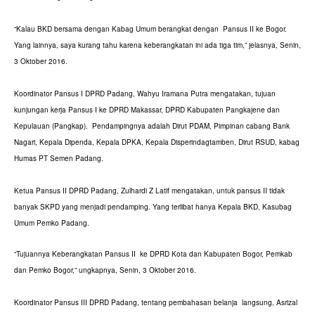
“Kalau BKD bersama dengan Kabag Umum berangkat dengan Pansus II ke Bogor.
Yang lainnya, saya kurang tahu karena keberangkatan ini ada tiga tim,” jelasnya, Senin,
3 Oktober 2016.
Koordinator Pansus I DPRD Padang, Wahyu Iramana Putra mengatakan, tujuan
kunjungan kerja Pansus I ke DPRD Makassar, DPRD Kabupaten Pangkajene dan
Kepulauan (Pangkap). Pendampingnya adalah Dirut PDAM, Pimpinan cabang Bank
Nagari, Kepala Dipenda, Kepala DPKA, Kepala Disperindagtamben, Dirut RSUD, kabag
Humas PT Semen Padang.
Ketua Pansus II DPRD Padang, Zulhardi Z Latif mengatakan, untuk pansus II tidak
banyak SKPD yang menjadi pendamping. Yang terlibat hanya Kepala BKD, Kasubag
Umum Pemko Padang.
“Tujuannya Keberangkatan Pansus II ke DPRD Kota dan Kabupaten Bogor, Pemkab
dan Pemko Bogor,” ungkapnya, Senin, 3 Oktober 2016.
Koordinator Pansus III DPRD Padang, tentang pembahasan belanja langsung, Asrizal