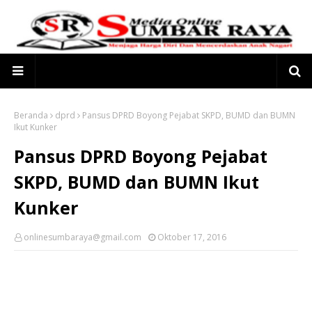
Beranda
dprd
Pansus DPRD Boyong Pejabat SKPD, BUMD dan BUMN
Ikut Kunker
Pansus DPRD Boyong Pejabat
SKPD, BUMD dan BUMN Ikut
Kunker
onlinesumbaraya@gmail.com
Oktober 17, 2016