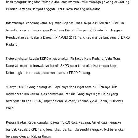
tidak mengikuti kegiatan tersebut dan lebih memilih untuk menjaga gawang di Gedung
Bundar Sawahan, tempat anggota DPRD Kota Padang berkantor.
Informasinya, keberangkatan sejumlah Pejabat Dinas, Kepala BUMN dan BUMD ini
berkaitan dengan Rancangan Peraturan Daerah (Ranperda) Perubahan Anggaran
Pendapatan dan Belanja Daerah (P-APBD) 2016, yang sedang berlangsung di DPRD
Padang.
Keberangkatan kepala SKPD ini dibenarkan Plt Setda Kota Padang, Vidal Triza.
Katanya, memang banyaknya kepala SKPD yang berangkat Kunjungan kerja.
Keberangkatan itu atas permintaan pansus DPRD Padang.
"Banyak SKPD yang berangkat. Tapi, saya tidak ingat semua SKPD-nya. Kita
memberikan izin karena atas permintaan Pansus. Yang saya ingat SKPD yang
berangkat itu ada DPKA, Dispenda dan Sekwan,” ungkap Vidal, Senin, 3 Oktober
2016.
Kepala Badan Kepengawaian Daerah (BKD) Kota Padang, Asnel juga mengaku
banyak Kepala SKPD yang berangkat. Bahkan dia sendiri mengaku ikut berangkat
bersama dengan Kabag Umum.