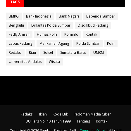
TAGS
BMKG
Bank Indonesia
Bank Nagari
Bapenda Sumbar
Bengkulu
Dirlantas Polda Sumbar
Disdikbud Padang
Fadly Amran
Humas Polri
Kominfo
Kontak
Lapas Padang
Mahkamah Agung
Polda Sumbar
Polri
Redaksi
Riau
Solsel
Sumatera Barat
UMKM
Universitas Andalas
Wisata
Redaksi
Iklan
Kode Etik
Pedoman Media Ciber
UU Pers No. 40 Tahun 1999
Tentang
Kontak
Copyright @ 2026 Sumbar Raya
by - AdF |
TemplatesYard
| All right