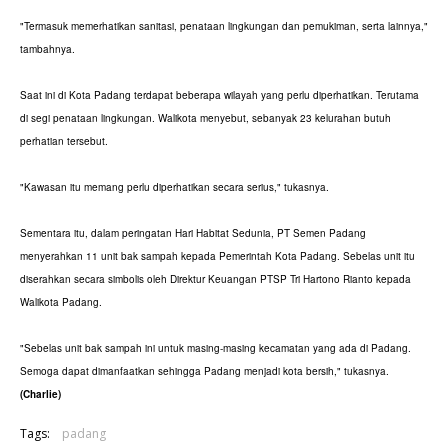
"Termasuk memerhatikan sanitasi, penataan lingkungan dan pemukiman, serta lainnya,"
tambahnya.
Saat ini di Kota Padang terdapat beberapa wilayah yang perlu diperhatikan. Terutama
di segi penataan lingkungan. Walikota menyebut, sebanyak 23 kelurahan butuh
perhatian tersebut.
"Kawasan itu memang perlu diperhatikan secara serius," tukasnya.
Sementara itu, dalam peringatan Hari Habitat Sedunia, PT Semen Padang
menyerahkan 11 unit bak sampah kepada Pemerintah Kota Padang. Sebelas unit itu
diserahkan secara simbolis oleh Direktur Keuangan PTSP Tri Hartono Rianto kepada
Walikota Padang.
"Sebelas unit bak sampah ini untuk masing-masing kecamatan yang ada di Padang.
Semoga dapat dimanfaatkan sehingga Padang menjadi kota bersih," tukasnya.
(Charlie)
Tags:
padang