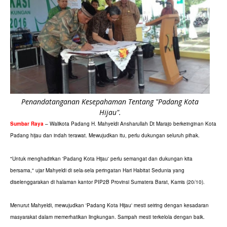
Penandatanganan Kesepahaman Tentang "Padang Kota
Hijau".
Sumbar Raya
– Walikota Padang H. Mahyeldi Ansharullah Dt Marajo berkeinginan Kota
Padang hijau dan indah terawat. Mewujudkan itu, perlu dukungan seluruh pihak.
"Untuk menghadirkan 'Padang Kota Hijau' perlu semangat dan dukungan kita
bersama," ujar Mahyeldi di sela-sela peringatan Hari Habitat Sedunia yang
diselenggarakan di halaman kantor PIP2B Provinsi Sumatera Barat, Kamis (20/10).
Menurut Mahyeldi, mewujudkan 'Padang Kota Hijau' mesti seiring dengan kesadaran
masyarakat dalam memerhatikan lingkungan. Sampah mesti terkelola dengan baik.