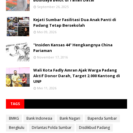
Budidaya Belut di Tanah Datar
September 26, 2025
Kejati Sumbar Fasilitasi Dua Anak Panti di
Padang Tetap Bersekolah
Mei 09, 2026
"Insiden Kansas 44" Hengkangnya China
Pariaman
November 17, 2016
Wali Kota Fadly Amran Ajak Warga Padang
Aktif Donor Darah, Target 2.000 Kantong di
UNP
Mei 11, 2026
TAGS
BMKG
Bank Indonesia
Bank Nagari
Bapenda Sumbar
Bengkulu
Dirlantas Polda Sumbar
Disdikbud Padang