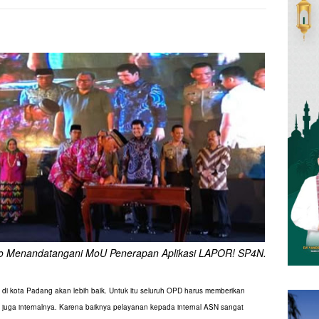
 Menandatangani MoU Penerapan Aplikasi LAPOR! SP4N.
 di kota Padang akan lebih baik. Untuk itu seluruh OPD harus memberikan
i juga internalnya. Karena baiknya pelayanan kepada internal ASN sangat