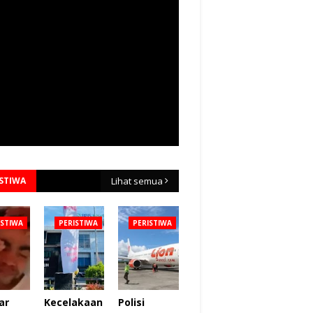
ISTIWA
Lihat semua
ISTIWA
PERISTIWA
PERISTIWA
ar
Kecelakaan
Polisi