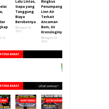
Lalu Lintas,
Ringkus
elai
Siapa yang
Penumpang
a,
Tanggung
Lion Air
Biaya
Terkait
dar
Berobatnya
Ancaman
gkap
Bom, Ini
August 10,
2025
Kronologinya
t 14,
August 04,
2025
ATERA BARAT
ATERA BARAT
Lihat semua
CANA
KAMTIBMAS
DITRESKRIMSUS