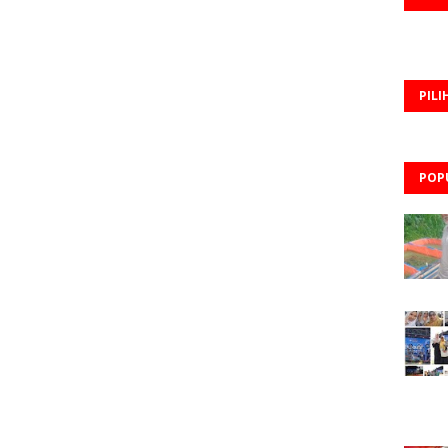
PILI
POP