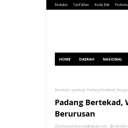
Redaksi
Tarif Iklan
Kode Etik
Pedoma
HOME
DAERAH
NASIONAL
SPORT
Beranda
padang
Padang Bertekad, Warga
Padang Bertekad, 
Berurusan
onlinesumbaraya@gmail.com
Oktober 