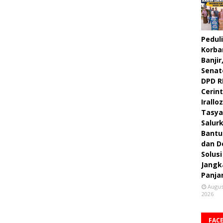
Peduli
Korba
Banjir
Senat
DPD R
Cerint
Irallo
Tasya
Salur
Bantu
dan D
Solusi
Jangk
Panja
Augus
2026
FAC