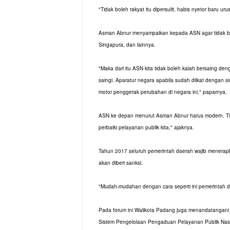
"Tidak boleh rakyat itu dipersulit, habis nyetor baru uru
Asman Abnur menyampaikan kepada ASN agar tidak ber
Singapura, dan lainnya.
"Maka dari itu ASN kita tidak boleh kalah bersaing de
saingi. Aparatur negara apabila sudah diikat dengan 
motor penggerak perubahan di negara ini," paparnya.
ASN ke depan menurut Asman Abnur harus modern. Tid
perbaiki pelayanan publik kita," ajaknya.
Tahun 2017 seluruh pemerintah daerah wajib menerapk
akan diberi sanksi.
"Mudah-mudahan dengan cara seperti ini pemerintah d
Pada forum ini Walikota Padang juga menandatangan
Sistem Pengelolaan Pengaduan Pelayanan Publik Nasio