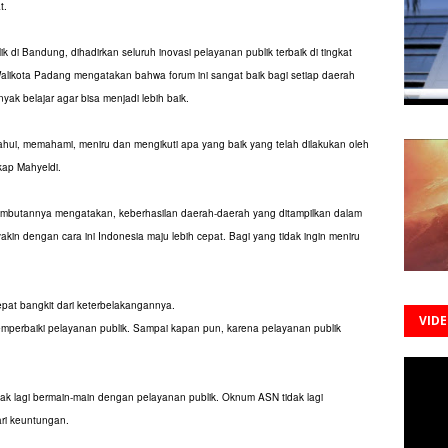
t.
 di Bandung, dihadirkan seluruh inovasi pelayanan publik terbaik di tingkat
 Walikota Padang mengatakan bahwa forum ini sangat baik bagi setiap daerah
k belajar agar bisa menjadi lebih baik.
hui, memahami, meniru dan mengikuti apa yang baik yang telah dilakukan oleh
gkap Mahyeldi.
mbutannya mengatakan, keberhasilan daerah-daerah yang ditampilkan dalam
yakin dengan cara ini Indonesia maju lebih cepat. Bagi yang tidak ingin meniru
pat bangkit dari keterbelakangannya.
VID
emperbaiki pelayanan publik. Sampai kapan pun, karena pelayanan publik
 lagi bermain-main dengan pelayanan publik. Oknum ASN tidak lagi
ari keuntungan.