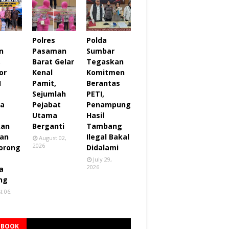
Polres
Polda
n
Pasaman
Sumbar
,
Barat Gelar
Tegaskan
or
Kenal
Komitmen
I
Pamit,
Berantas
Sejumlah
PETI,
za
Pejabat
Penampung
Utama
Hasil
kan
Berganti
Tambang
an
Ilegal Bakal
August 02,
2026
orong
Didalami
July 29,
2026
a
ng
t 06,
EBOOK