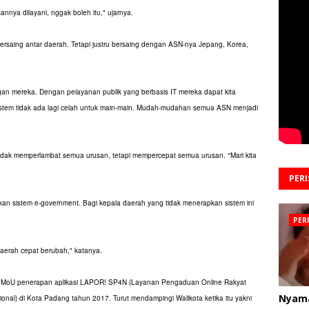
sannya dilayani, nggak boleh itu," ujarnya.
saing antar daerah. Tetapi justru bersaing dengan ASN-nya Jepang, Korea,
ngan mereka. Dengan pelayanan publik yang berbasis IT mereka dapat kita
sistem tidak ada lagi celah untuk main-main. Mudah-mudahan semua ASN menjadi
ak memperlambat semua urusan, tetapi mempercepat semua urusan. "Mari kita
PER
an sistem e-government. Bagi kepala daerah yang tidak menerapkan sistem ini
PER
aerah cepat berubah," katanya.
i MoU penerapan aplikasi LAPOR! SP4N (Layanan Pengaduan Online Rakyat
Nyam
nal) di Kota Padang tahun 2017. Turut mendampingi Walikota ketika itu yakni