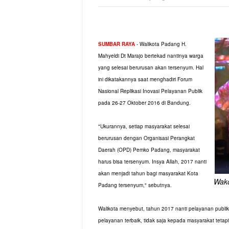
SUMBAR RAYA
- Walikota Padang H.
Mahyeldi Dt Marajo bertekad nantinya warga
yang selesai berurusan akan tersenyum. Hal
ini dikatakannya saat menghadiri Forum
Nasional Replikasi Inovasi Pelayanan Publik
pada 26-27 Oktober 2016 di Bandung.
"Ukurannya, setiap masyarakat selesai
berurusan dengan Organisasi Perangkat
Daerah (OPD) Pemko Padang, masyarakat
harus bisa tersenyum. Insya Allah, 2017 nanti
akan menjadi tahun bagi masyarakat Kota
Wako
Padang tersenyum," sebutnya.
Walikota menyebut, tahun 2017 nanti pelayanan publik
pelayanan terbaik, tidak saja kepada masyarakat tetap