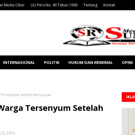
n Media Ciber
UU Pers No. 40 Tahun 1999
Tentang
Kontak
INTERNASIONAL
POLITIK
HUKUM DAN KRIMINAL
OPINI
 Tersenyum Setelah Berurusan
IKL
Warga Tersenyum Setelah
29, 2016