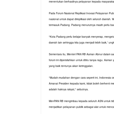
menentukan berhasilnya pelayanan kepada masyaraka
Pada Forum Nasional Replikasi Inovasi Pelayanan Publik
nasional untuk dapat direplikasi oleh seluruh daerah.
termasuk Padang. Padang menurutnya masih perlu banya
"Kota Padang perlu belajar banyak menyerap, mengeta
daerah lain sehingga kita juga menjadi lebih baik,” un
Sementara itu, Menteri PAN RB Asman Abnur dalam sa
forum ini dipersilahkan untuk ditiru tanpa ragu. Asman 
yang baik tentunya akan ketinggalan.
"Mudah-mudahan dengan cara seperti ini, Indonesia ce
Amanat Presiden kepada kami, tidak boleh berhenti m
adalah haknya rakyat," sebutnya.
MenPAN RB mengimbau kepada seluruh ASN untuk tidak
menjadikan pelayanan publik sebagai alat untuk menc