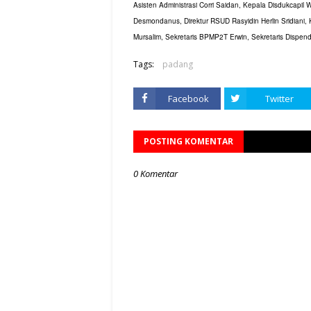
Asisten Administrasi Corri Saidan, Kepala Disdukcapil
Desmondanus, Direktur RSUD Rasyidin Herlin Sridiani
Mursalim, Sekretaris BPMP2T Erwin, Sekretaris Dispe
Tags:
padang
Facebook
Twitter
POSTING KOMENTAR
0 Komentar