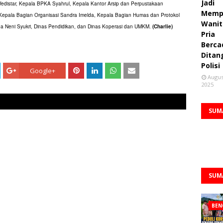
Jadi
 Wedistar, Kepala BPKA Syahrul, Kepala Kantor Arsip dan Perpustakaan
Memp
, Kepala Bagian Organisasi Sandra Imelda, Kepala Bagian Humas dan Protokol
Wanit
nda Neni Syukri, Dinas Pendidikan, dan Dinas Koperasi dan UMKM.
(Charlie)
Pria
Berca
Ditan
Polisi
Google+
Augus
2025
SUM
SUM
BEN