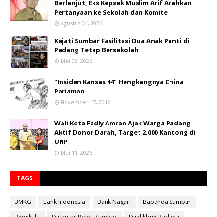
Berlanjut, Eks Kepsek Muslim Arif Arahkan
Pertanyaan ke Sekolah dan Komite
Agustus 04, 2026
Kejati Sumbar Fasilitasi Dua Anak Panti di
Padang Tetap Bersekolah
Mei 09, 2026
"Insiden Kansas 44" Hengkangnya China
Pariaman
November 17, 2016
Wali Kota Fadly Amran Ajak Warga Padang
Aktif Donor Darah, Target 2.000 Kantong di
UNP
Mei 11, 2026
TAGS
BMKG
Bank Indonesia
Bank Nagari
Bapenda Sumbar
Bengkulu
Dirlantas Polda Sumbar
Disdikbud Padang