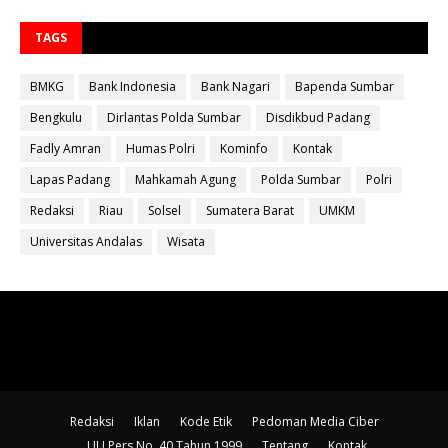
TAGS
BMKG
Bank Indonesia
Bank Nagari
Bapenda Sumbar
Bengkulu
Dirlantas Polda Sumbar
Disdikbud Padang
Fadly Amran
Humas Polri
Kominfo
Kontak
Lapas Padang
Mahkamah Agung
Polda Sumbar
Polri
Redaksi
Riau
Solsel
Sumatera Barat
UMKM
Universitas Andalas
Wisata
Redaksi
Iklan
Kode Etik
Pedoman Media Ciber
UU Pers No. 40 Tahun 1999
Tentang
Kontak