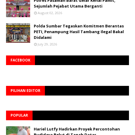
Polres Pasaman Barat Gelar Kenal Pamit,
Sejumlah Pejabat Utama Berganti
August 02, 2026
Polda Sumbar Tegaskan Komitmen Berantas
PETI, Penampung Hasil Tambang Ilegal Bakal
Didalami
July 29, 2026
FACEBOOK
PILIHAN EDITOR
POPULAR
Hariel Lutfy Hadirkan Proyek Percontohan
Budidaya Belut di Tanah Datar