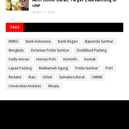
Aktif Donor Darah, Target 2.000 Kantong di
UNP
Mei 11, 2026
TAGS
BMKG
Bank Indonesia
Bank Nagari
Bapenda Sumbar
Bengkulu
Dirlantas Polda Sumbar
Disdikbud Padang
Fadly Amran
Humas Polri
Kominfo
Kontak
Lapas Padang
Mahkamah Agung
Polda Sumbar
Polri
Redaksi
Riau
Solsel
Sumatera Barat
UMKM
Universitas Andalas
Wisata