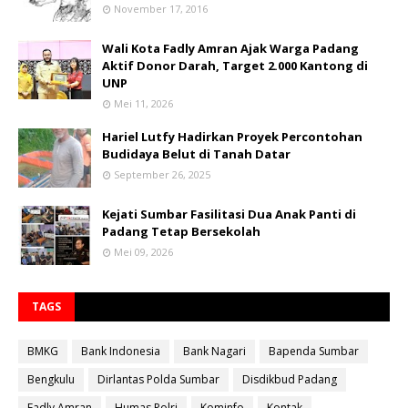
November 17, 2016
Wali Kota Fadly Amran Ajak Warga Padang
Aktif Donor Darah, Target 2.000 Kantong di
UNP
Mei 11, 2026
Hariel Lutfy Hadirkan Proyek Percontohan
Budidaya Belut di Tanah Datar
September 26, 2025
Kejati Sumbar Fasilitasi Dua Anak Panti di
Padang Tetap Bersekolah
Mei 09, 2026
TAGS
BMKG
Bank Indonesia
Bank Nagari
Bapenda Sumbar
Bengkulu
Dirlantas Polda Sumbar
Disdikbud Padang
Fadly Amran
Humas Polri
Kominfo
Kontak