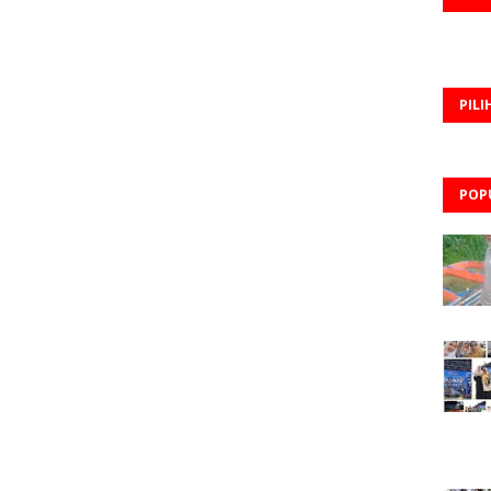
PILI
POP