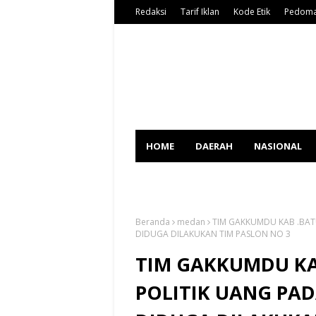
Redaksi
Tarif Iklan
Kode Etik
Pedoma
HOME
DAERAH
NASIONAL
SPORT
Beranda
medan
TIM GAKKUMDU KAB .BAT
DIDUGA DILAKUKAN TIM PASLON NO 3
TIM GAKKUMDU K
POLITIK UANG PA