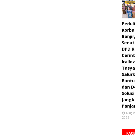
Peduli
Korba
Banjir
Senat
DPD R
Cerint
Irallo
Tasya
Salur
Bantu
dan D
Solusi
Jangk
Panja
Augus
2026
FAC