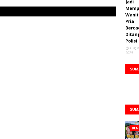
Jadi
Memp
Wanit
Pria
Berca
Ditan
Polisi
Augus
2025
SUM
SUM
BEN