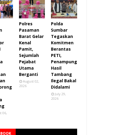
Polres
Polda
n
Pasaman
Sumbar
,
Barat Gelar
Tegaskan
or
Kenal
Komitmen
I
Pamit,
Berantas
Sejumlah
PETI,
za
Pejabat
Penampung
Utama
Hasil
kan
Berganti
Tambang
an
Ilegal Bakal
August 02,
2026
orong
Didalami
July 29,
2026
a
ng
t 06,
EBOOK