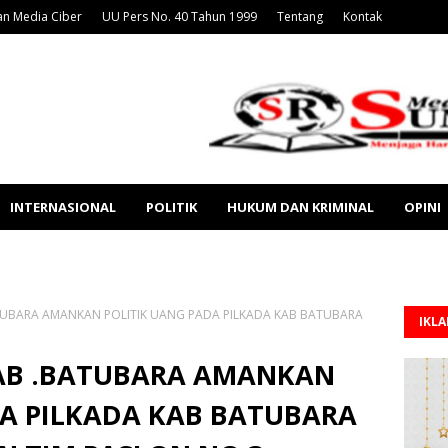
n Media Ciber
UU Pers No. 40 Tahun 1999
Tentang
Kontak
INTERNASIONAL
POLITIK
HUKUM DAN KRIMINAL
OPINI
UBARA AMANKAN POLITIK UANG PADA PILKADA KAB BATUBARA
IKL
AB .BATUBARA AMANKAN
DA PILKADA KAB BATUBARA