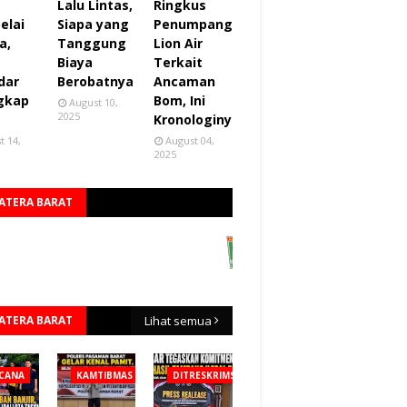
Lalu Lintas,
Ringkus
elai
Siapa yang
Penumpang
a,
Tanggung
Lion Air
Biaya
Terkait
dar
Berobatnya
Ancaman
gkap
Bom, Ini
August 10,
2025
Kronologinya
t 14,
August 04,
2025
ATERA BARAT
ATERA BARAT
Lihat semua
CANA
KAMTIBMAS
DITRESKRIMSUS