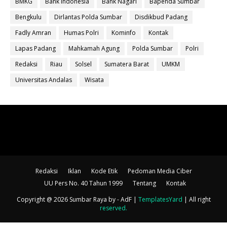
BMKG
Bank Indonesia
Bank Nagari
Bapenda Sumbar
Bengkulu
Dirlantas Polda Sumbar
Disdikbud Padang
Fadly Amran
Humas Polri
Kominfo
Kontak
Lapas Padang
Mahkamah Agung
Polda Sumbar
Polri
Redaksi
Riau
Solsel
Sumatera Barat
UMKM
Universitas Andalas
Wisata
Redaksi
Iklan
Kode Etik
Pedoman Media Ciber
UU Pers No. 40 Tahun 1999
Tentang
Kontak
Copyright @ 2026 Sumbar Raya
by - AdF |
TemplatesYard
| All right
reserved
.