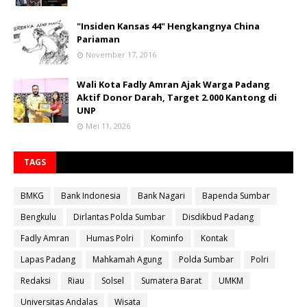
"Insiden Kansas 44" Hengkangnya China
Pariaman
November 17, 2016
Wali Kota Fadly Amran Ajak Warga Padang
Aktif Donor Darah, Target 2.000 Kantong di
UNP
Mei 11, 2026
TAGS
BMKG
Bank Indonesia
Bank Nagari
Bapenda Sumbar
Bengkulu
Dirlantas Polda Sumbar
Disdikbud Padang
Fadly Amran
Humas Polri
Kominfo
Kontak
Lapas Padang
Mahkamah Agung
Polda Sumbar
Polri
Redaksi
Riau
Solsel
Sumatera Barat
UMKM
Universitas Andalas
Wisata