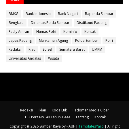
BMKG
Bank Indonesia
Bank Nagari
Bapenda Sumbar
Bengkulu
Dirlantas Polda Sumbar
Disdikbud Padang
Fadly Amran
Humas Polri
Kominfo
Kontak
Lapas Padang
Mahkamah Agung
Polda Sumbar
Polri
Redaksi
Riau
Solsel
Sumatera Barat
UMKM
Universitas Andalas
Wisata
Redaksi
Iklan
Kode Etik
Pedoman Media Ciber
UU Pers No. 40 Tahun 1999
Tentang
Kontak
Copyright @ 2026 Sumbar Raya
by - AdF |
TemplatesYard
| All right