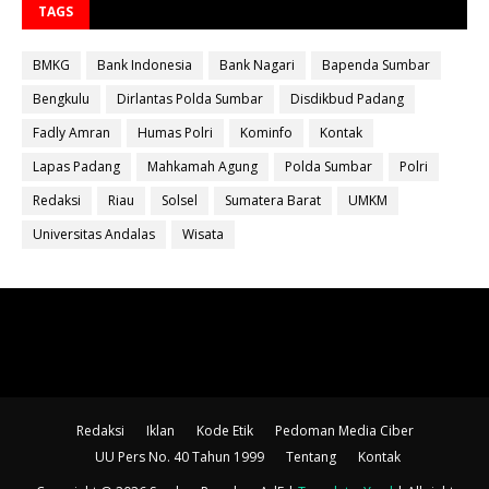
TAGS
BMKG
Bank Indonesia
Bank Nagari
Bapenda Sumbar
Bengkulu
Dirlantas Polda Sumbar
Disdikbud Padang
Fadly Amran
Humas Polri
Kominfo
Kontak
Lapas Padang
Mahkamah Agung
Polda Sumbar
Polri
Redaksi
Riau
Solsel
Sumatera Barat
UMKM
Universitas Andalas
Wisata
Redaksi
Iklan
Kode Etik
Pedoman Media Ciber
UU Pers No. 40 Tahun 1999
Tentang
Kontak