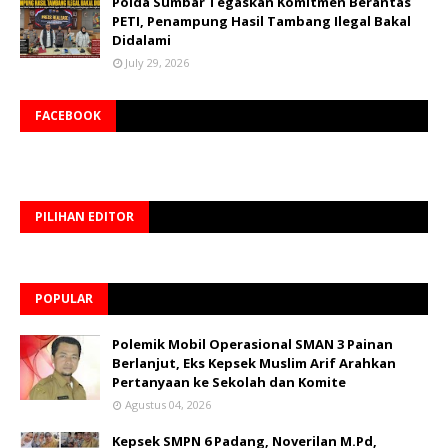
Polda Sumbar Tegaskan Komitmen Berantas
PETI, Penampung Hasil Tambang Ilegal Bakal
Didalami
July 29, 2026
FACEBOOK
PILIHAN EDITOR
POPULAR
Polemik Mobil Operasional SMAN 3 Painan
Berlanjut, Eks Kepsek Muslim Arif Arahkan
Pertanyaan ke Sekolah dan Komite
Agustus 04, 2026
Kepsek SMPN 6 Padang, Noverilan M.Pd,