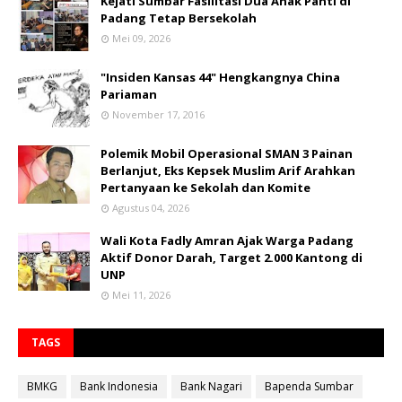
Kejati Sumbar Fasilitasi Dua Anak Panti di
Padang Tetap Bersekolah
Mei 09, 2026
"Insiden Kansas 44" Hengkangnya China
Pariaman
November 17, 2016
Polemik Mobil Operasional SMAN 3 Painan
Berlanjut, Eks Kepsek Muslim Arif Arahkan
Pertanyaan ke Sekolah dan Komite
Agustus 04, 2026
Wali Kota Fadly Amran Ajak Warga Padang
Aktif Donor Darah, Target 2.000 Kantong di
UNP
Mei 11, 2026
TAGS
BMKG
Bank Indonesia
Bank Nagari
Bapenda Sumbar