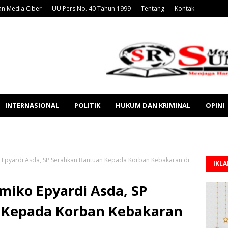
n Media Ciber
UU Pers No. 40 Tahun 1999
Tentang
Kontak
INTERNASIONAL
POLITIK
HUKUM DAN KRIMINAL
OPINI
o Epyardi Asda, SP Serahkan Bantuan Kepada Korban Kebakaran di
IKL
Emiko Epyardi Asda, SP
 Kepada Korban Kebakaran