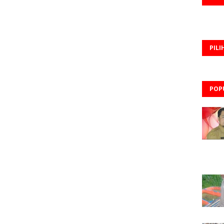
PILI
POP