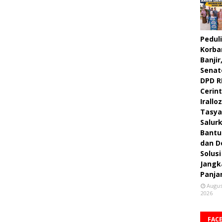
Peduli
Korba
Banjir
Senat
DPD R
Cerint
Irallo
Tasya
Salur
Bantu
dan D
Solusi
Jangk
Panja
Augus
2026
FAC