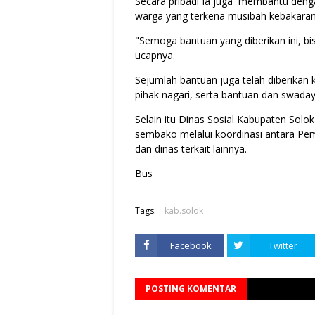
Secara pribadi Ia juga membantu deng
warga yang terkena musibah kebakaran
"Semoga bantuan yang diberikan ini, bi
ucapnya.
Sejumlah bantuan juga telah diberikan
pihak nagari, serta bantuan dan swad
Selain itu Dinas Sosial Kabupaten Sol
sembako melalui koordinasi antara P
dan dinas terkait lainnya.
Bus
Tags:
kab.solok
Facebook
Twitter
POSTING KOMENTAR