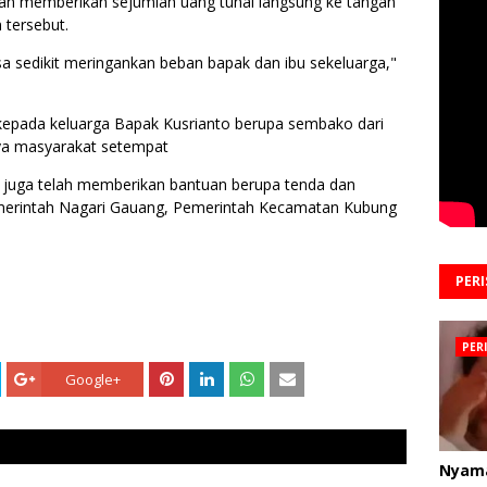
an memberikan sejumlah uang tunai langsung ke tangan
 tersebut.
sa sedikit meringankan beban bapak dan ibu sekeluarga,"
 kepada keluarga Bapak Kusrianto berupa sembako dari
aya masyarakat setempat
ok juga telah memberikan bantuan berupa tenda dan
emerintah Nagari Gauang, Pemerintah Kecamatan Kubung
PER
PER
Google+
Nyam