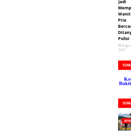
Jadi
Memp
Wanit
Pria
Berca
Ditan
Polisi
Augus
2025
SUM
SUM
BEN