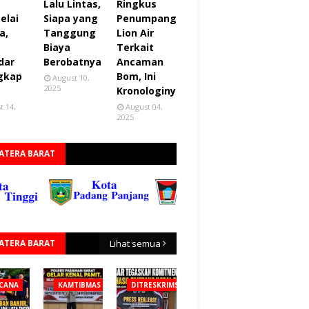
Lalu Lintas,
Ringkus
elai
Siapa yang
Penumpang
a,
Tanggung
Lion Air
Biaya
Terkait
dar
Berobatnya
Ancaman
gkap
Bom, Ini
August 10,
2025
Kronologinya
t 14,
August 04,
2025
ATERA BARAT
ATERA BARAT
Lihat semua
CANA
KAMTIBMAS
DITRESKRIMSUS