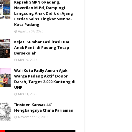
Kepsek SMPN 6 Padang,
Noverilan M.Pd, Dampingi
Langsung Anak Didik di Ajang
Cerdas Sains Tingkat SMP se-
Kota Padang
Agustus 04, 2025
Kejati Sumbar Fasilitasi Dua
Anak Panti di Padang Tetap
Bersekolah
Mei 09, 2026
Wali Kota Fadly Amran Ajak
Warga Padang Aktif Donor
Darah, Target 2.000 Kantong di
UNP
Mei 11, 2026
"Insiden Kansas 44"
Hengkangnya China Pariaman
November 17, 2016