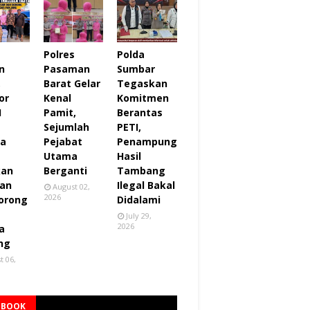
Polres
Polda
n
Pasaman
Sumbar
,
Barat Gelar
Tegaskan
or
Kenal
Komitmen
I
Pamit,
Berantas
Sejumlah
PETI,
za
Pejabat
Penampung
Utama
Hasil
kan
Berganti
Tambang
an
Ilegal Bakal
August 02,
2026
orong
Didalami
July 29,
2026
a
ng
t 06,
EBOOK