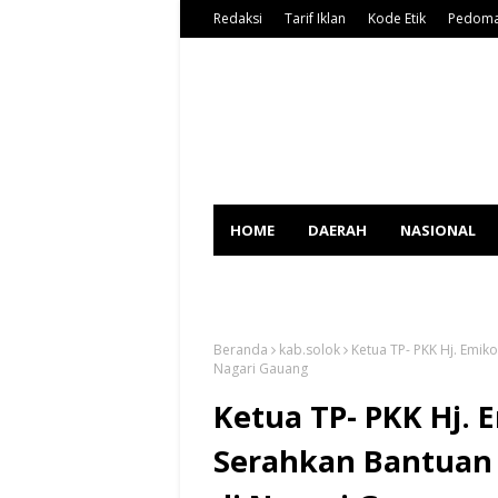
Redaksi
Tarif Iklan
Kode Etik
Pedoma
HOME
DAERAH
NASIONAL
SPORT
Beranda
kab.solok
Ketua TP- PKK Hj. Emik
Nagari Gauang
Ketua TP- PKK Hj. 
Serahkan Bantuan