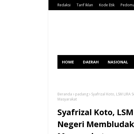
Redaksi
Tarif Iklan
Kode Etik
Pedoma
HOME
DAERAH
NASIONAL
SPORT
Beranda
padang
Syafrizal Koto, LSM LIR
Masyarakat
Syafrizal Koto, LS
Negeri Membludak