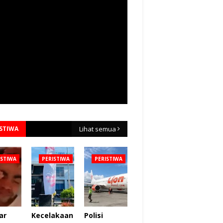
ISTIWA
Lihat semua
ISTIWA
PERISTIWA
PERISTIWA
ar
Kecelakaan
Polisi