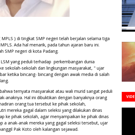
MPLS ) di tingkat SMP negeri telah berjalan selama tiga
 MPLS. Ada hal menarik, pada tahun ajaran baru ini.
lah SMP negeri di kota Padang.
u LSM yang peduli terhadap perkembangan dunia
ke sekolah-sekolah dan lingkungan masyarakat, " ujar
bar ketika bincang- bincang dengan awak media di salah
dang.
 bahwa ternyata masyarakat atau wali murid sangat peduli
VID
k-anaknya. Hal ini dibuktikan dengan banyaknya orang
adiran orang tua tersebut ke pihak sekolah,
tri mereka gagal dalam seleksi yang dilakukan dinas
rap ke pihak sekolah, agar menyampaikan ke pihak dinas
ap a anak-anak mereka yang gagal seleksi tersebut, ujar
panggil Pak Koto oleh kalangan sejawad.