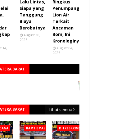
Lalu Lintas,
Ringkus
elai
Siapa yang
Penumpang
a,
Tanggung
Lion Air
Biaya
Terkait
dar
Berobatnya
Ancaman
gkap
Bom, Ini
August 10,
2025
Kronologinya
t 14,
August 04,
2025
ATERA BARAT
ATERA BARAT
Lihat semua
CANA
KAMTIBMAS
DITRESKRIMSUS