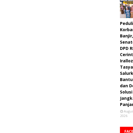
Peduli
Korba
Banjir
Senat
DPD R
Cerint
Irallo
Tasya
Salur
Bantu
dan D
Solusi
Jangk
Panja
Augus
2026
FAC