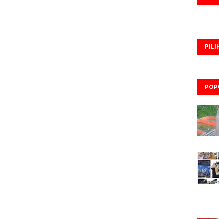
PILI
POP