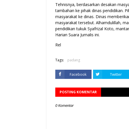
Tehnisnya, berdasarkan desakan masya
tambahan ke pihak dinas pendidikan. P
masyarakat ke dinas. Dinas memberika
masyarakat tersebut. Alhamdulillah, ma
pendidikan tukuk Syafrizal Koto, mant
Harian Suara Jurnalis ini.
Rel
Tags:
padang
Facebook
Twitter
POSTING KOMENTAR
0 Komentar