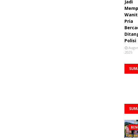
Jadi
Memp
Wanit
Pria
Berca
Ditan
Polisi
Augus
2025
SUM
SUM
BEN