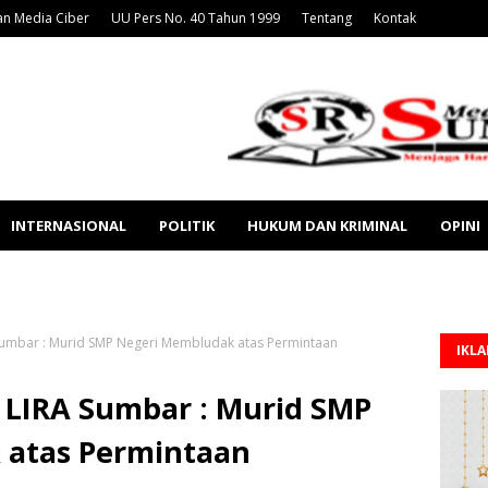
n Media Ciber
UU Pers No. 40 Tahun 1999
Tentang
Kontak
INTERNASIONAL
POLITIK
HUKUM DAN KRIMINAL
OPINI
A Sumbar : Murid SMP Negeri Membludak atas Permintaan
IKL
M LIRA Sumbar : Murid SMP
 atas Permintaan