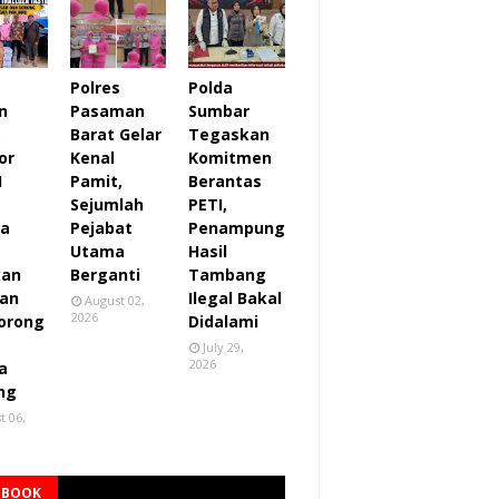
Polres
Polda
n
Pasaman
Sumbar
,
Barat Gelar
Tegaskan
or
Kenal
Komitmen
I
Pamit,
Berantas
Sejumlah
PETI,
za
Pejabat
Penampung
Utama
Hasil
kan
Berganti
Tambang
an
Ilegal Bakal
August 02,
2026
orong
Didalami
July 29,
2026
a
ng
t 06,
EBOOK