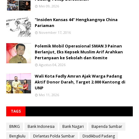
Mei 09, 2026
"Insiden Kansas 44" Hengkangnya China
Pariaman
November 17, 2016
Polemik Mobil Operasional SMAN 3 Painan
Berlanjut, Eks Kepsek Muslim Arif Arahkan
Pertanyaan ke Sekolah dan Komite
Agustus 04, 2026
Wali Kota Fadly Amran Ajak Warga Padang
Aktif Donor Darah, Target 2.000 Kantong di
UNP
Mei 11, 2026
TAGS
BMKG
Bank Indonesia
Bank Nagari
Bapenda Sumbar
Bengkulu
Dirlantas Polda Sumbar
Disdikbud Padang