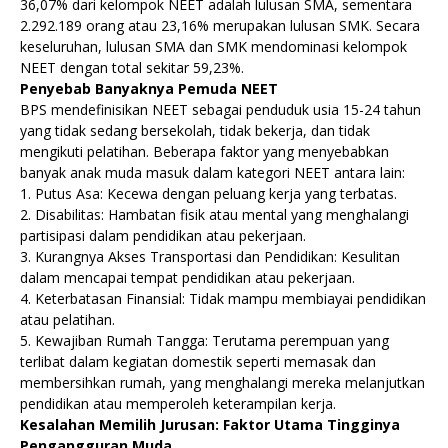
36,07% dari kelompok NEET adalah lulusan SMA, sementara
2.292.189 orang atau 23,16% merupakan lulusan SMK. Secara
keseluruhan, lulusan SMA dan SMK mendominasi kelompok
NEET dengan total sekitar 59,23%.
Penyebab Banyaknya Pemuda NEET
BPS mendefinisikan NEET sebagai penduduk usia 15-24 tahun
yang tidak sedang bersekolah, tidak bekerja, dan tidak
mengikuti pelatihan. Beberapa faktor yang menyebabkan
banyak anak muda masuk dalam kategori NEET antara lain:
1. Putus Asa: Kecewa dengan peluang kerja yang terbatas.
2. Disabilitas: Hambatan fisik atau mental yang menghalangi
partisipasi dalam pendidikan atau pekerjaan.
3. Kurangnya Akses Transportasi dan Pendidikan: Kesulitan
dalam mencapai tempat pendidikan atau pekerjaan.
4. Keterbatasan Finansial: Tidak mampu membiayai pendidikan
atau pelatihan.
5. Kewajiban Rumah Tangga: Terutama perempuan yang
terlibat dalam kegiatan domestik seperti memasak dan
membersihkan rumah, yang menghalangi mereka melanjutkan
pendidikan atau memperoleh keterampilan kerja.
Kesalahan Memilih Jurusan: Faktor Utama Tingginya
Pengangguran Muda