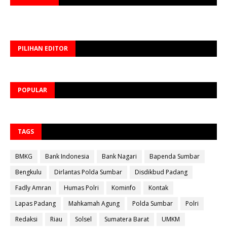
PILIHAN EDITOR
POPULAR
TAGS
BMKG
Bank Indonesia
Bank Nagari
Bapenda Sumbar
Bengkulu
Dirlantas Polda Sumbar
Disdikbud Padang
Fadly Amran
Humas Polri
Kominfo
Kontak
Lapas Padang
Mahkamah Agung
Polda Sumbar
Polri
Redaksi
Riau
Solsel
Sumatera Barat
UMKM