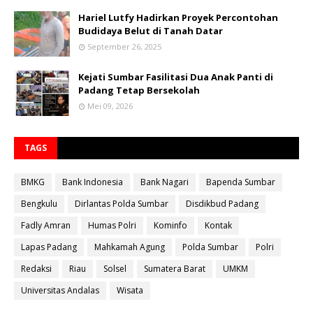
Hariel Lutfy Hadirkan Proyek Percontohan
Budidaya Belut di Tanah Datar
September 26, 2025
Kejati Sumbar Fasilitasi Dua Anak Panti di
Padang Tetap Bersekolah
Mei 09, 2026
TAGS
BMKG
Bank Indonesia
Bank Nagari
Bapenda Sumbar
Bengkulu
Dirlantas Polda Sumbar
Disdikbud Padang
Fadly Amran
Humas Polri
Kominfo
Kontak
Lapas Padang
Mahkamah Agung
Polda Sumbar
Polri
Redaksi
Riau
Solsel
Sumatera Barat
UMKM
Universitas Andalas
Wisata