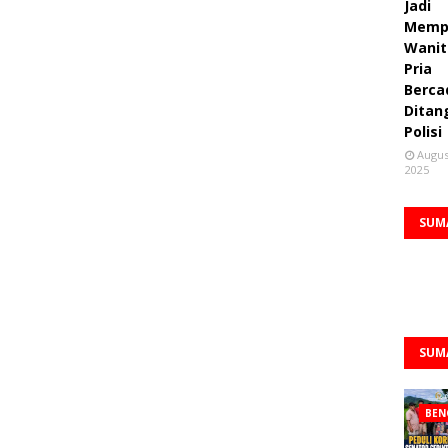
Jadi
Memp
Wanit
Pria
Berca
Ditan
Polisi
Augus
2025
SUM
SUM
BEN