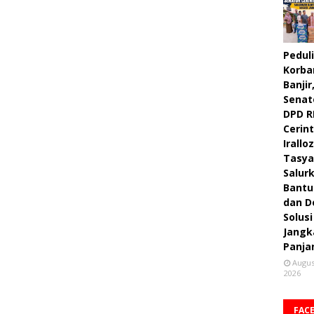
Peduli
Korba
Banjir
Senat
DPD R
Cerint
Irallo
Tasya
Salur
Bantu
dan D
Solusi
Jangk
Panja
Augus
2026
FAC