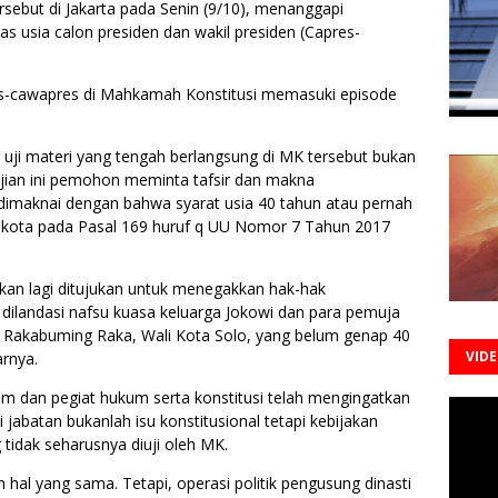
ebut di Jakarta pada Senin (9/10), menanggapi
s usia calon presiden dan wakil presiden (Capres-
pres-cawapres di Mahkamah Konstitusi memasuki episode
 uji materi yang tengah berlangsung di MK tersebut bukan
gujian ini pemohon meminta tafsir dan makna
u dimaknai dengan bahwa syarat usia 40 tahun atau pernah
i kota pada Pasal 169 huruf q UU Nomor 7 Tahun 2017
ukan lagi ditujukan untuk menegakkan hak-hak
t dilandasi nafsu kuasa keluarga Jokowi dan para pemuja
Rakabuming Raka, Wali Kota Solo, yang belum genap 40
VID
rnya.
m dan pegiat hukum serta konstitusi telah mengingatkan
jabatan bukanlah isu konstitusional tetapi kebijakan
 tidak seharusnya diuji oleh MK.
al yang sama. Tetapi, operasi politik pengusung dinasti