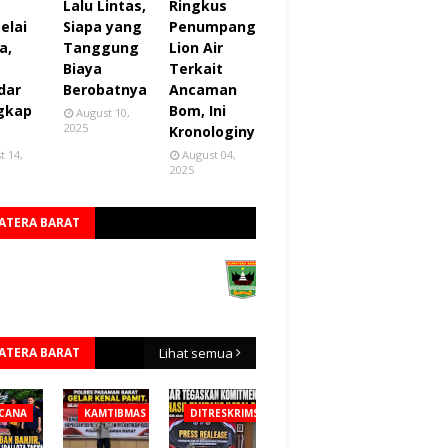
Lalu Lintas,
Ringkus
elai
Siapa yang
Penumpang
a,
Tanggung
Lion Air
Biaya
Terkait
dar
Berobatnya
Ancaman
gkap
Bom, Ini
August 10,
2025
Kronologinya
t 14,
August 04,
2025
ATERA BARAT
ATERA BARAT
Lihat semua
CANA
KAMTIBMAS
DITRESKRIMSUS