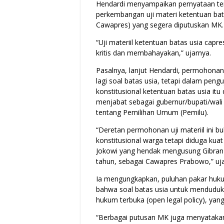
Hendardi menyampaikan pernyataan ters
perkembangan uji materi ketentuan bata
Cawapres) yang segera diputuskan MK.
“Uji materiil ketentuan batas usia ca
kritis dan membahayakan,” ujarnya.
Pasalnya, lanjut Hendardi, permohonan
lagi soal batas usia, tetapi dalam pen
konstitusional ketentuan batas usia it
menjabat sebagai gubernur/bupati/wal
tentang Pemilihan Umum (Pemilu).
“Deretan permohonan uji materiil ini b
konstitusional warga tetapi diduga kua
Jokowi yang hendak mengusung Gibran 
tahun, sebagai Cawapres Prabowo,” uja
Ia mengungkapkan, puluhan pakar huku
bahwa soal batas usia untuk menduduki 
hukum terbuka (open legal policy), yang
“Berbagai putusan MK juga menyatakan h