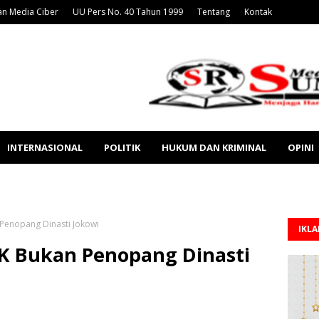
n Media Ciber
UU Pers No. 40 Tahun 1999
Tentang
Kontak
INTERNASIONAL
POLITIK
HUKUM DAN KRIMINAL
OPINI
n Penopang Dinasti Jokowi
IKL
MK Bukan Penopang Dinasti