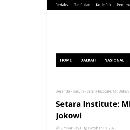
Redaksi
Tarif Iklan
Kode Etik
Pedoma
HOME
DAERAH
NASIONAL
SPORT
Beranda
hukum
Setara Institute: MK Buka
Setara Institute: 
Jokowi
Sumbar Raya
Oktober 10, 2023