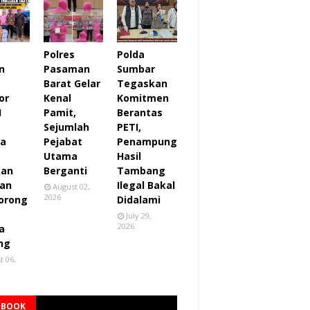
Polres
Polda
n
Pasaman
Sumbar
,
Barat Gelar
Tegaskan
or
Kenal
Komitmen
I
Pamit,
Berantas
Sejumlah
PETI,
za
Pejabat
Penampung
Utama
Hasil
kan
Berganti
Tambang
an
Ilegal Bakal
August 02,
2026
orong
Didalami
July 29,
2026
a
ng
t 06,
EBOOK