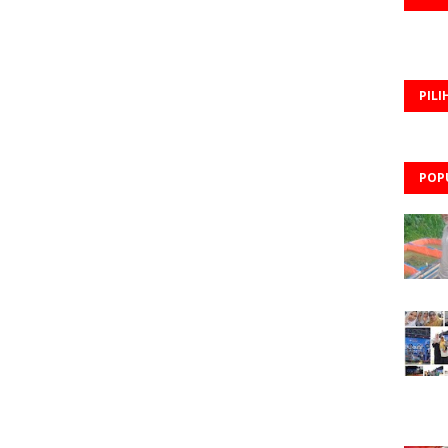
PILI
POP