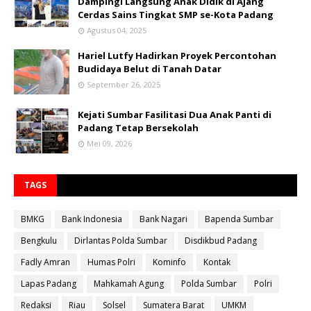
Dampingi Langsung Anak Didik di Ajang
Cerdas Sains Tingkat SMP se-Kota Padang
Agustus 04, 2025
Hariel Lutfy Hadirkan Proyek Percontohan
Budidaya Belut di Tanah Datar
September 26, 2025
Kejati Sumbar Fasilitasi Dua Anak Panti di
Padang Tetap Bersekolah
Mei 09, 2026
TAGS
BMKG
Bank Indonesia
Bank Nagari
Bapenda Sumbar
Bengkulu
Dirlantas Polda Sumbar
Disdikbud Padang
Fadly Amran
Humas Polri
Kominfo
Kontak
Lapas Padang
Mahkamah Agung
Polda Sumbar
Polri
Redaksi
Riau
Solsel
Sumatera Barat
UMKM