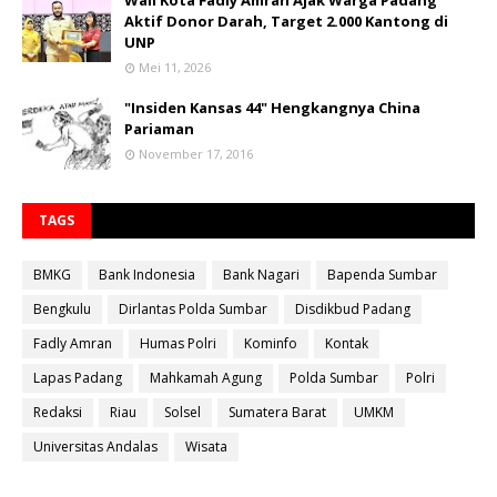
Wali Kota Fadly Amran Ajak Warga Padang
Aktif Donor Darah, Target 2.000 Kantong di
UNP
Mei 11, 2026
"Insiden Kansas 44" Hengkangnya China
Pariaman
November 17, 2016
TAGS
BMKG
Bank Indonesia
Bank Nagari
Bapenda Sumbar
Bengkulu
Dirlantas Polda Sumbar
Disdikbud Padang
Fadly Amran
Humas Polri
Kominfo
Kontak
Lapas Padang
Mahkamah Agung
Polda Sumbar
Polri
Redaksi
Riau
Solsel
Sumatera Barat
UMKM
Universitas Andalas
Wisata