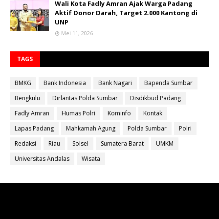
Wali Kota Fadly Amran Ajak Warga Padang
Aktif Donor Darah, Target 2.000 Kantong di
UNP
Mei 11, 2026
TAGS
BMKG
Bank Indonesia
Bank Nagari
Bapenda Sumbar
Bengkulu
Dirlantas Polda Sumbar
Disdikbud Padang
Fadly Amran
Humas Polri
Kominfo
Kontak
Lapas Padang
Mahkamah Agung
Polda Sumbar
Polri
Redaksi
Riau
Solsel
Sumatera Barat
UMKM
Universitas Andalas
Wisata