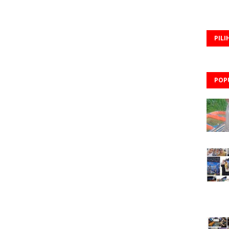
PILI
POP