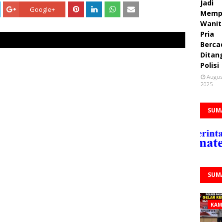
Jadi
Google+
Memp
Wanit
Pria
Berca
Ditan
Polisi
Augus
2025
SUM
SUM
KAM