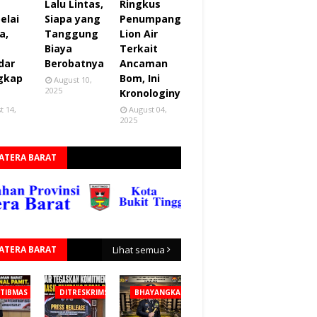
Lalu Lintas,
Ringkus
elai
Siapa yang
Penumpang
a,
Tanggung
Lion Air
Biaya
Terkait
dar
Berobatnya
Ancaman
gkap
Bom, Ini
August 10,
2025
Kronologinya
t 14,
August 04,
2025
ATERA BARAT
ATERA BARAT
Lihat semua
TIBMAS
DITRESKRIMSUS
BHAYANGKARA