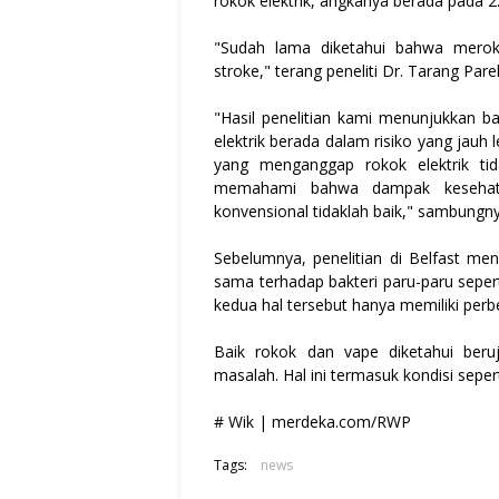
rokok elektrik, angkanya berada pada 2
"Sudah lama diketahui bahwa meroko
stroke," terang peneliti Dr. Tarang Pare
"Hasil penelitian kami menunjukkan
elektrik berada dalam risiko yang jauh 
yang menganggap rokok elektrik ti
memahami bahwa dampak kesehata
konvensional tidaklah baik," sambungny
Sebelumnya, penelitian di Belfast m
sama terhadap bakteri paru-paru sepert
kedua hal tersebut hanya memiliki perb
Baik rokok dan vape diketahui ber
masalah. Hal ini termasuk kondisi seper
# Wik | merdeka.com/RWP
Tags:
news