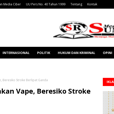
n Media Ciber
UU Pers No. 40 Tahun 1999
Tentang
Kontak
INTERNASIONAL
POLITIK
HUKUM DAN KRIMINAL
OPINI
 Beresiko Stroke Berlipat Ganda
IKL
kan Vape, Beresiko Stroke