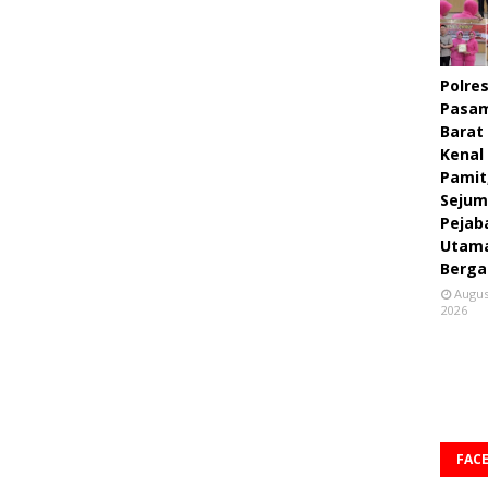
Polre
Pasa
Barat
Kenal
Pamit
Sejum
Pejab
Utam
Berga
Augus
2026
FAC