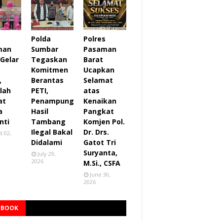
s
Polda
Polres
man
Sumbar
Pasaman
 Gelar
Tegaskan
Barat
Komitmen
Ucapkan
,
Berantas
Selamat
lah
PETI,
atas
at
Penampung
Kenaikan
a
Hasil
Pangkat
nti
Tambang
Komjen Pol.
Ilegal Bakal
Dr. Drs.
t 02,
Didalami
Gatot Tri
Suryanta,
July 29,
2026
M.Si., CSFA
June 30,
2026
EBOOK