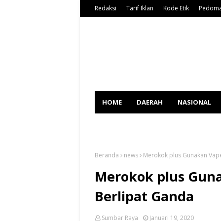
Redaksi
Tarif Iklan
Kode Etik
Pedoma
HOME
DAERAH
NASIONAL
SPORT
Beranda
news
Merokok plus Gunakan Vape,
Merokok plus Guna
Berlipat Ganda
Sumbar Raya
Januari 19, 2020