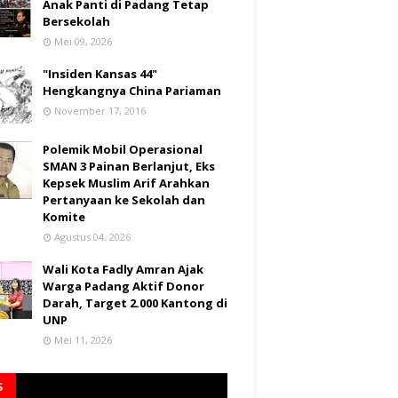
Anak Panti di Padang Tetap
Bersekolah
Mei 09, 2026
"Insiden Kansas 44"
Hengkangnya China Pariaman
November 17, 2016
Polemik Mobil Operasional
SMAN 3 Painan Berlanjut, Eks
Kepsek Muslim Arif Arahkan
Pertanyaan ke Sekolah dan
Komite
Agustus 04, 2026
Wali Kota Fadly Amran Ajak
Warga Padang Aktif Donor
Darah, Target 2.000 Kantong di
UNP
Mei 11, 2026
S