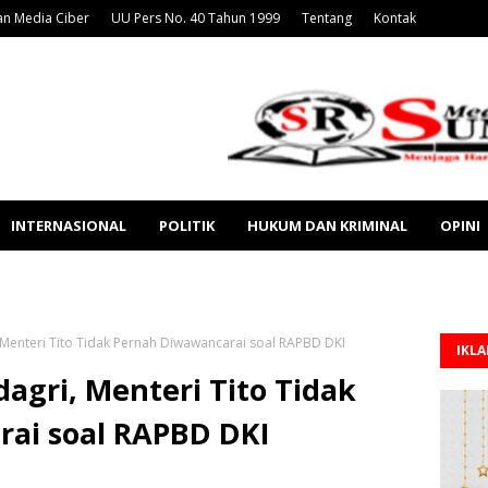
n Media Ciber
UU Pers No. 40 Tahun 1999
Tentang
Kontak
INTERNASIONAL
POLITIK
HUKUM DAN KRIMINAL
OPINI
Menteri Tito Tidak Pernah Diwawancarai soal RAPBD DKI
IKL
gri, Menteri Tito Tidak
ai soal RAPBD DKI