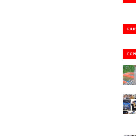
PILI
POP