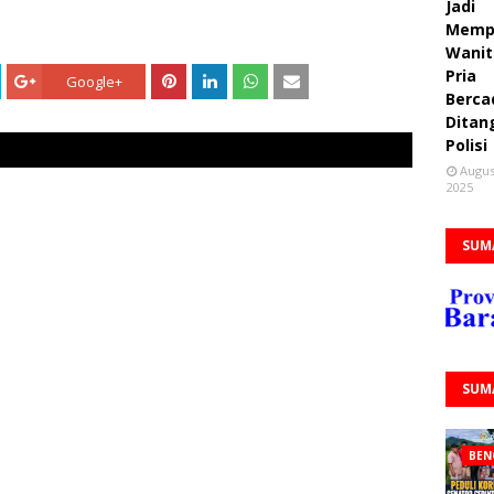
Jadi
Memp
Wanit
Pria
Google+
Berca
Ditan
Polisi
Augus
2025
SUM
SUM
BEN