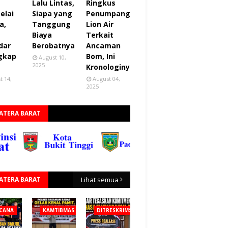
Lalu Lintas,
Ringkus
elai
Siapa yang
Penumpang
a,
Tanggung
Lion Air
Biaya
Terkait
dar
Berobatnya
Ancaman
gkap
Bom, Ini
August 10,
2025
Kronologinya
t 14,
August 04,
2025
ATERA BARAT
ATERA BARAT
Lihat semua
CANA
KAMTIBMAS
DITRESKRIMSUS