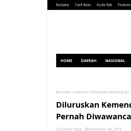
Redaksi
Tarif Iklan
Kode Etik
Pedoma
HOME
DAERAH
NASIONAL
SPORT
Beranda
nasional
Diluruskan Kemendagri, 
Diluruskan Kemenda
Pernah Diwawancar
Sumbar Raya
November 04, 2019