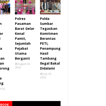
Polres
Polda
n
Pasaman
Sumbar
,
Barat Gelar
Tegaskan
or
Kenal
Komitmen
I
Pamit,
Berantas
Sejumlah
PETI,
za
Pejabat
Penampung
Utama
Hasil
kan
Berganti
Tambang
an
Ilegal Bakal
August 02,
2026
orong
Didalami
July 29,
2026
a
ng
t 06,
EBOOK