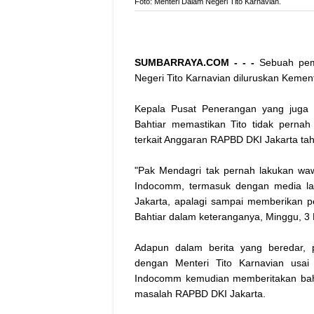
Foto: Menteri Dalam Negeri Tito Karnavian.
SUMBARRAYA.COM - - -
Sebuah pemb
Negeri Tito Karnavian diluruskan Kemen
Kepala Pusat Penerangan yang juga 
Bahtiar memastikan Tito tidak pern
terkait Anggaran RAPBD DKI Jakarta ta
"Pak Mendagri tak pernah lakukan wa
Indocomm, termasuk dengan media l
Jakarta, apalagi sampai memberikan pe
Bahtiar dalam keteranganya, Minggu, 
Adapun dalam berita yang beredar,
dengan Menteri Tito Karnavian usa
Indocomm kemudian memberitakan bahw
masalah RAPBD DKI Jakarta.