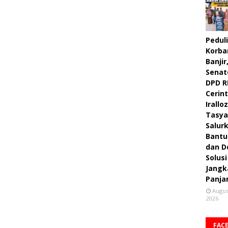
Peduli
Korba
Banjir
Senat
DPD R
Cerint
Irallo
Tasya
Salur
Bantu
dan D
Solusi
Jangk
Panja
Augus
2026
FAC