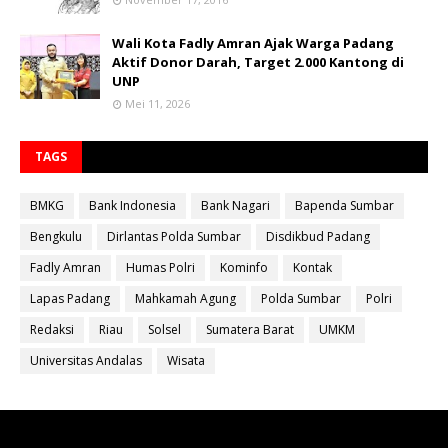
Wali Kota Fadly Amran Ajak Warga Padang
Aktif Donor Darah, Target 2.000 Kantong di
UNP
Mei 11, 2026
TAGS
BMKG
Bank Indonesia
Bank Nagari
Bapenda Sumbar
Bengkulu
Dirlantas Polda Sumbar
Disdikbud Padang
Fadly Amran
Humas Polri
Kominfo
Kontak
Lapas Padang
Mahkamah Agung
Polda Sumbar
Polri
Redaksi
Riau
Solsel
Sumatera Barat
UMKM
Universitas Andalas
Wisata