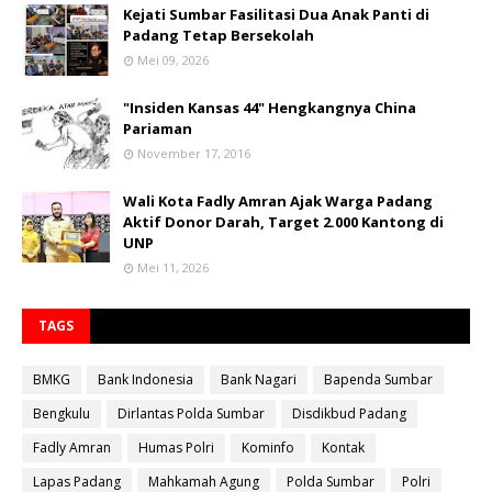
Kejati Sumbar Fasilitasi Dua Anak Panti di
Padang Tetap Bersekolah
Mei 09, 2026
"Insiden Kansas 44" Hengkangnya China
Pariaman
November 17, 2016
Wali Kota Fadly Amran Ajak Warga Padang
Aktif Donor Darah, Target 2.000 Kantong di
UNP
Mei 11, 2026
TAGS
BMKG
Bank Indonesia
Bank Nagari
Bapenda Sumbar
Bengkulu
Dirlantas Polda Sumbar
Disdikbud Padang
Fadly Amran
Humas Polri
Kominfo
Kontak
Lapas Padang
Mahkamah Agung
Polda Sumbar
Polri