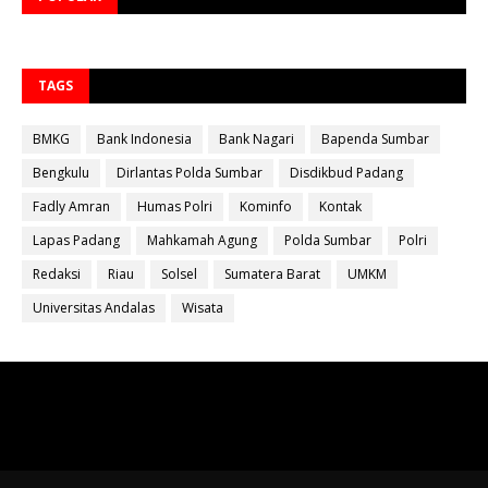
TAGS
BMKG
Bank Indonesia
Bank Nagari
Bapenda Sumbar
Bengkulu
Dirlantas Polda Sumbar
Disdikbud Padang
Fadly Amran
Humas Polri
Kominfo
Kontak
Lapas Padang
Mahkamah Agung
Polda Sumbar
Polri
Redaksi
Riau
Solsel
Sumatera Barat
UMKM
Universitas Andalas
Wisata