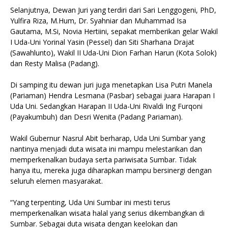
Selanjutnya, Dewan Juri yang terdiri dari Sari Lenggogeni, PhD,
Yulfira Riza, M.Hum, Dr. Syahniar dan Muhammad Isa
Gautama, M.Si, Novia Hertiini, sepakat memberikan gelar Wakil
I Uda-Uni Yorinal Yasin (Pessel) dan Siti Sharhana Drajat
(Sawahlunto), Wakil II Uda-Uni Dion Farhan Harun (Kota Solok)
dan Resty Malisa (Padang).
Di samping itu dewan juri juga menetapkan Lisa Putri Manela
(Pariaman) Hendra Lesmana (Pasbar) sebagai juara Harapan I
Uda Uni. Sedangkan Harapan II Uda-Uni Rivaldi Ing Furqoni
(Payakumbuh) dan Desri Wenita (Padang Pariaman).
Wakil Gubernur Nasrul Abit berharap, Uda Uni Sumbar yang
nantinya menjadi duta wisata ini mampu melestarikan dan
memperkenalkan budaya serta pariwisata Sumbar. Tidak
hanya itu, mereka juga diharapkan mampu bersinergi dengan
seluruh elemen masyarakat.
“Yang terpenting, Uda Uni Sumbar ini mesti terus
memperkenalkan wisata halal yang serius dikembangkan di
Sumbar. Sebagai duta wisata dengan keelokan dan