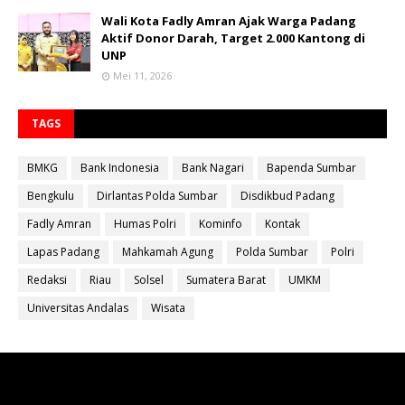
Wali Kota Fadly Amran Ajak Warga Padang
Aktif Donor Darah, Target 2.000 Kantong di
UNP
Mei 11, 2026
TAGS
BMKG
Bank Indonesia
Bank Nagari
Bapenda Sumbar
Bengkulu
Dirlantas Polda Sumbar
Disdikbud Padang
Fadly Amran
Humas Polri
Kominfo
Kontak
Lapas Padang
Mahkamah Agung
Polda Sumbar
Polri
Redaksi
Riau
Solsel
Sumatera Barat
UMKM
Universitas Andalas
Wisata