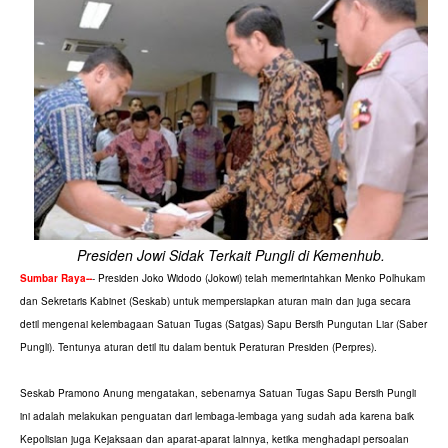
Presiden Jowi Sidak Terkait Pungli di Kemenhub.
Sumbar Raya--
- Presiden Joko Widodo (Jokowi) telah memerintahkan Menko Polhukam
dan Sekretaris Kabinet (Seskab) untuk mempersiapkan aturan main dan juga secara
detil mengenai kelembagaan Satuan Tugas (Satgas) Sapu Bersih Pungutan Liar (Saber
Pungli). Tentunya aturan detil itu dalam bentuk Peraturan Presiden (Perpres).
Seskab Pramono Anung mengatakan, sebenarnya Satuan Tugas Sapu Bersih Pungli
ini adalah melakukan penguatan dari lembaga-lembaga yang sudah ada karena baik
Kepolisian juga Kejaksaan dan aparat-aparat lainnya, ketika menghadapi persoalan