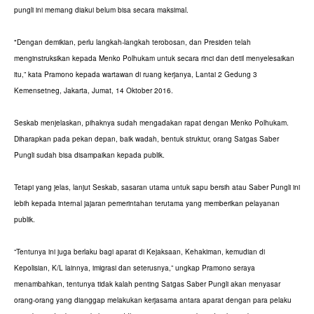
pungli ini memang diakui belum bisa secara maksimal.
"Dengan demikian, perlu langkah-langkah terobosan, dan Presiden telah
menginstruksikan kepada Menko Polhukam untuk secara rinci dan detil menyelesaikan
itu,” kata Pramono kepada wartawan di ruang kerjanya, Lantai 2 Gedung 3
Kemensetneg, Jakarta, Jumat, 14 Oktober 2016.
Seskab menjelaskan, pihaknya sudah mengadakan rapat dengan Menko Polhukam.
Diharapkan pada pekan depan, baik wadah, bentuk struktur, orang Satgas Saber
Pungli sudah bisa disampaikan kepada publik.
Tetapi yang jelas, lanjut Seskab, sasaran utama untuk sapu bersih atau Saber Pungli ini
lebih kepada internal jajaran pemerintahan terutama yang memberikan pelayanan
publik.
“Tentunya ini juga berlaku bagi aparat di Kejaksaan, Kehakiman, kemudian di
Kepolisian, K/L lainnya, imigrasi dan seterusnya,” ungkap Pramono seraya
menambahkan, tentunya tidak kalah penting Satgas Saber Pungli akan menyasar
orang-orang yang dianggap melakukan kerjasama antara aparat dengan para pelaku