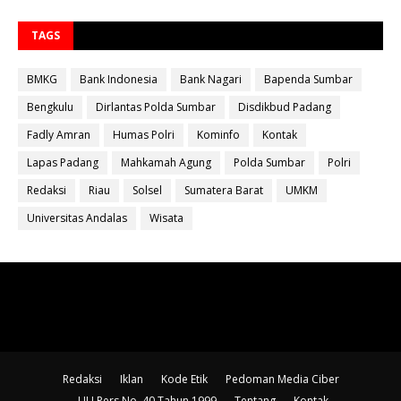
TAGS
BMKG
Bank Indonesia
Bank Nagari
Bapenda Sumbar
Bengkulu
Dirlantas Polda Sumbar
Disdikbud Padang
Fadly Amran
Humas Polri
Kominfo
Kontak
Lapas Padang
Mahkamah Agung
Polda Sumbar
Polri
Redaksi
Riau
Solsel
Sumatera Barat
UMKM
Universitas Andalas
Wisata
Redaksi
Iklan
Kode Etik
Pedoman Media Ciber
UU Pers No. 40 Tahun 1999
Tentang
Kontak