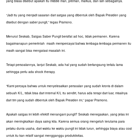
yang biasa disebut apakah itu middle man, preman, markus, dan lain sebagainya.
“Jadi itu yang menjadi sasaran dari satgas yang dibentuk oleh Bapak Presiden yang
disebut dengan saber pungli,” tegas Pramono.
Menurut Seskab, Satgas Saber Pungli bersifat ad hoc, tidak permanen. Karena
bagaimanapun pemerintah masih mempercayai bahwa lembaga-lembaga permanen itu
masih sangat bisa mengatasi masalah ini.
Tetapi persoalannya, lanjut Seskab, ada hal yang sudah berlangsung terlalu lama
sehingga perlu ada shock therapy.
“Kami percaya bahwa untuk menyelesaikan persoalan yang sudah kronis di dalam
sebuah K/L, tidak bisa dari internal K/L itu sendiri, harus ada terapi dari luar, misalnya
dari tim yang sudah dibentuk oleh Bapak Presiden ini,” papar Pramono.
Apakah satgas ini lebih efektif menangani pungli? Seskab menegaskan, yang jelas ini
akan meningkatkan daya saing kita. Karena semua orang mengeluh terutama para
pelaku dunia usaha, dari waktu ke waktu pungli ini tidak turun, sehingga biaya atau cost
untuk itu kan relatif sangat mengganggu produktivitas.