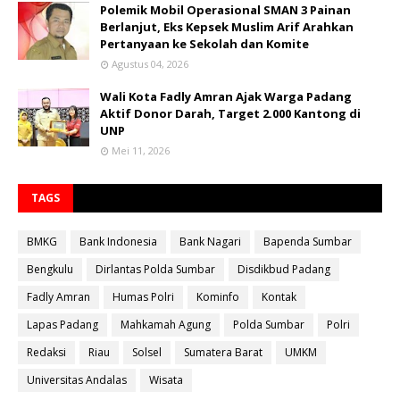
Polemik Mobil Operasional SMAN 3 Painan
Berlanjut, Eks Kepsek Muslim Arif Arahkan
Pertanyaan ke Sekolah dan Komite
Agustus 04, 2026
Wali Kota Fadly Amran Ajak Warga Padang
Aktif Donor Darah, Target 2.000 Kantong di
UNP
Mei 11, 2026
TAGS
BMKG
Bank Indonesia
Bank Nagari
Bapenda Sumbar
Bengkulu
Dirlantas Polda Sumbar
Disdikbud Padang
Fadly Amran
Humas Polri
Kominfo
Kontak
Lapas Padang
Mahkamah Agung
Polda Sumbar
Polri
Redaksi
Riau
Solsel
Sumatera Barat
UMKM
Universitas Andalas
Wisata