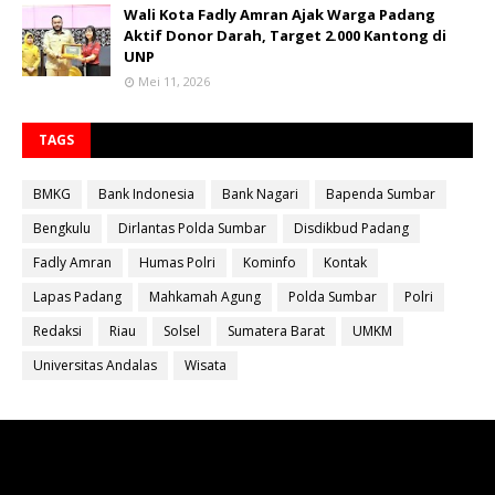
Wali Kota Fadly Amran Ajak Warga Padang
Aktif Donor Darah, Target 2.000 Kantong di
UNP
Mei 11, 2026
TAGS
BMKG
Bank Indonesia
Bank Nagari
Bapenda Sumbar
Bengkulu
Dirlantas Polda Sumbar
Disdikbud Padang
Fadly Amran
Humas Polri
Kominfo
Kontak
Lapas Padang
Mahkamah Agung
Polda Sumbar
Polri
Redaksi
Riau
Solsel
Sumatera Barat
UMKM
Universitas Andalas
Wisata