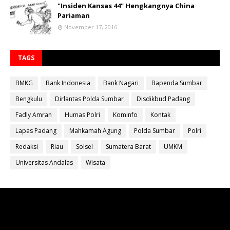
"Insiden Kansas 44" Hengkangnya China
Pariaman
November 17, 2016
TAGS
BMKG
Bank Indonesia
Bank Nagari
Bapenda Sumbar
Bengkulu
Dirlantas Polda Sumbar
Disdikbud Padang
Fadly Amran
Humas Polri
Kominfo
Kontak
Lapas Padang
Mahkamah Agung
Polda Sumbar
Polri
Redaksi
Riau
Solsel
Sumatera Barat
UMKM
Universitas Andalas
Wisata