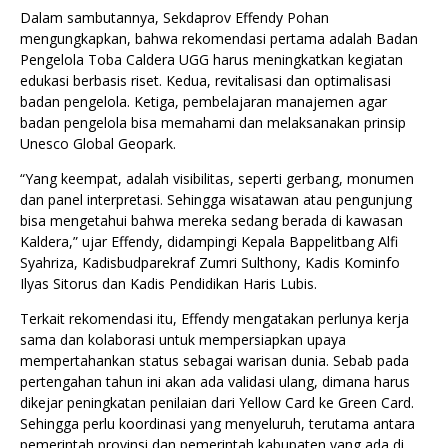
Dalam sambutannya, Sekdaprov Effendy Pohan
mengungkapkan, bahwa rekomendasi pertama adalah Badan
Pengelola Toba Caldera UGG harus meningkatkan kegiatan
edukasi berbasis riset. Kedua, revitalisasi dan optimalisasi
badan pengelola. Ketiga, pembelajaran manajemen agar
badan pengelola bisa memahami dan melaksanakan prinsip
Unesco Global Geopark.
“Yang keempat, adalah visibilitas, seperti gerbang, monumen
dan panel interpretasi. Sehingga wisatawan atau pengunjung
bisa mengetahui bahwa mereka sedang berada di kawasan
Kaldera,” ujar Effendy, didampingi Kepala Bappelitbang Alfi
Syahriza, Kadisbudparekraf Zumri Sulthony, Kadis Kominfo
Ilyas Sitorus dan Kadis Pendidikan Haris Lubis.
Terkait rekomendasi itu, Effendy mengatakan perlunya kerja
sama dan kolaborasi untuk mempersiapkan upaya
mempertahankan status sebagai warisan dunia. Sebab pada
pertengahan tahun ini akan ada validasi ulang, dimana harus
dikejar peningkatan penilaian dari Yellow Card ke Green Card.
Sehingga perlu koordinasi yang menyeluruh, terutama antara
pemerintah provinsi dan pemerintah kabupaten yang ada di